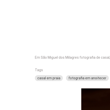
Em São Miguel dos Milagres fotografia de casal,
Tags
casal em praia
fotografia em anoitecer