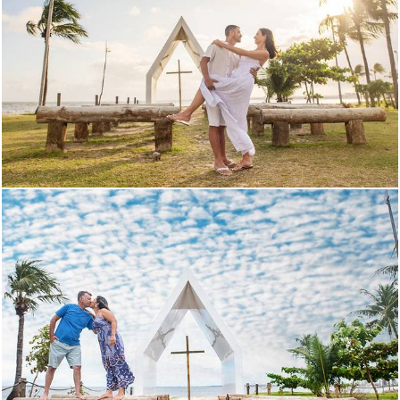
254
0
454
0