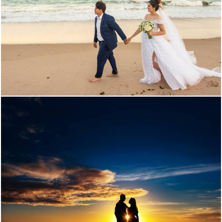
276
0
349
0