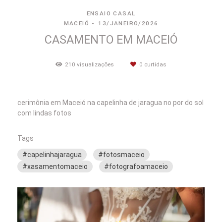
ENSAIO CASAL
MACEIÓ
13/JANEIRO/2026
CASAMENTO EM MACEIÓ
210
visualizações
0
curtidas
cerimônia em Maceió na capelinha de jaragua no por do sol
com lindas fotos
Tags
#capelinhajaragua
#fotosmaceio
#xasamentomaceio
#fotografoamaceio