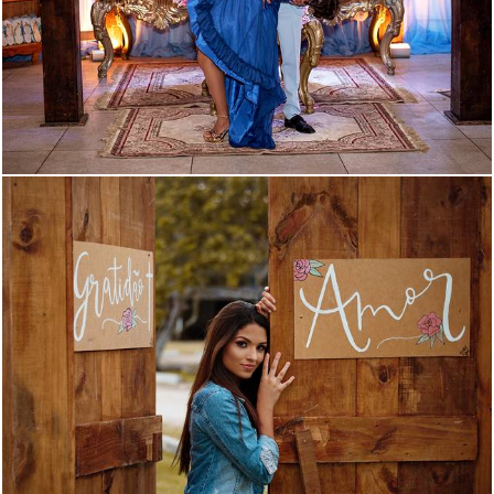
433
0
1674
0