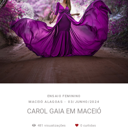
ENSAIO FEMININO
MACEIÓ ALAGOAS
03/JUNHO/2024
CAROL GAIA EM MACEIÓ
481
visualizações
0
curtidas